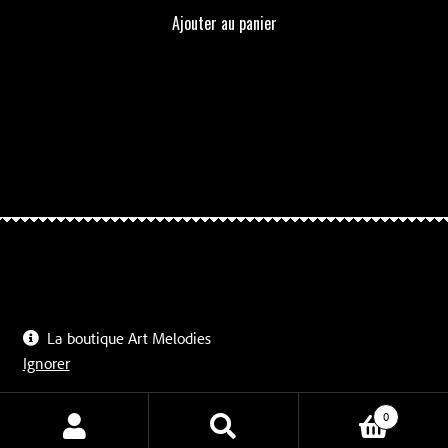
Ajouter au panier
La boutique Art Melodies
© Boutique Art Melodies 2026
Ignorer
Politique de confidentialité
0
Recherche
Recherche