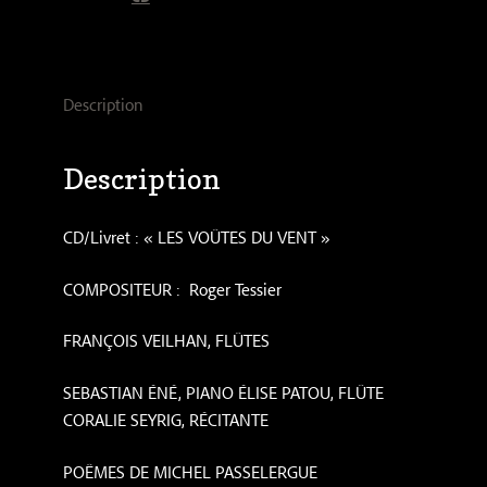
voûtes
du
vent
-
Description
Roger
Tessier
Description
CD/Livret : « LES VOÛTES DU VENT »
COMPOSITEUR : Roger Tessier
FRANÇOIS VEILHAN, FLÛTES
SEBASTIAN ÉNÉ, PIANO ÉLISE PATOU, FLÛTE
CORALIE SEYRIG, RÉCITANTE
POÊMES DE MICHEL PASSELERGUE