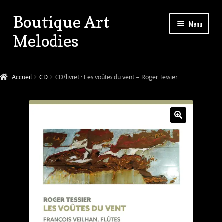
Boutique Art
Aller
Aller
Menu
à
au
Melodies
la
contenu
navigation
Accueil
Accueil
CD
CD/livret : Les voûtes du vent – Roger Tessier
Boutique
Cart
Checkout
Conditions d’utilisation
My account
Politique de confidentialité